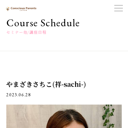
一
般
Course Schedule
社
団
セミナー他/講座日程
法
人
コ
ン
シ
ャ
ス
ペ
やまざきさちこ(祥-sachi-)
ア
レ
2023.06.28
ン
ツ
ジ
ャ
パ
ン