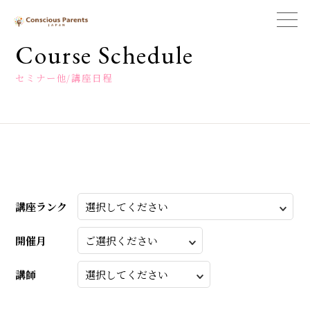
一
般
Course Schedule
社
団
セミナー他/講座日程
法
人
コ
ン
シ
ャ
ス
ペ
ア
講座ランク
レ
ン
開催月
ツ
ジ
ャ
講師
パ
ン