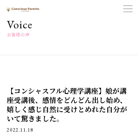
一
般
Voice
社
団
お客様の声
法
人
コ
ン
シ
ャ
ス
ペ
【コンシャスフル心理学講座】娘が講
ア
レ
座受講後、感情をどんどん出し始め、
ン
嬉しく感じ自然に受けとめれた自分が
ツ
ジ
いて驚きました。
ャ
パ
2022.11.18
ン