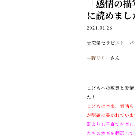
「感情の描
ン
に読めまし
2021.01.26
☆恋愛セラピスト パ
平野リリー
さん
こどもへの敬意と愛情
た！
こどもは本来、素晴ら
が明確に書かれていま
誰よりも子育てを楽し
たちの本音を翻訳して