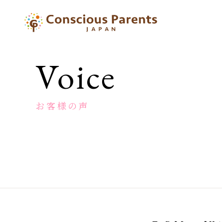
一
般
社
団
Voice
法
人
コ
ン
お客様の声
シ
ャ
ス
ペ
ア
レ
ン
ツ
ジ
ャ
パ