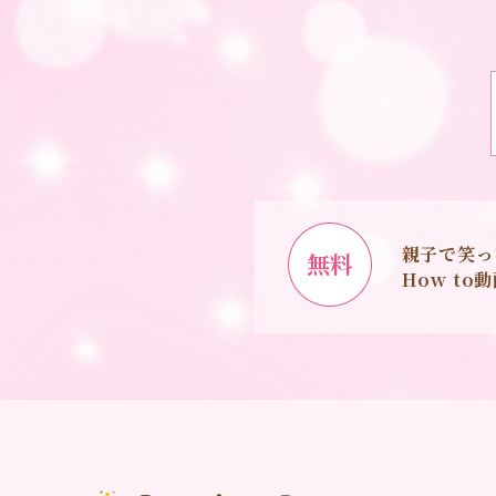
親子で笑っ
無料
How t