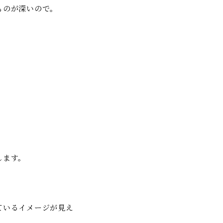
ものが深いので。
します。
ているイメージが見え