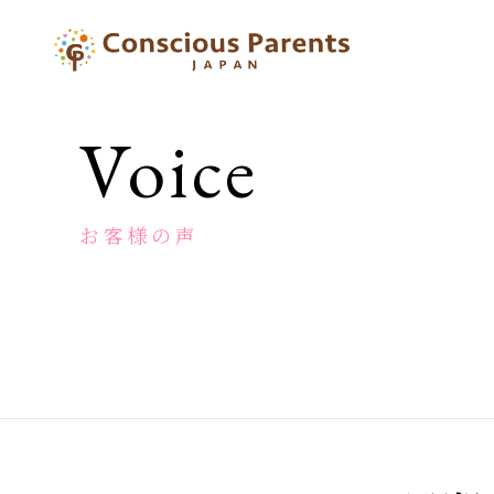
一
般
社
団
Voice
法
人
コ
ン
お客様の声
シ
ャ
ス
ペ
ア
レ
ン
ツ
ジ
ャ
パ