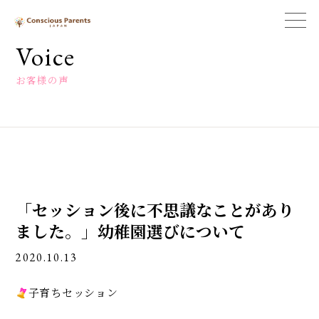
一
般
Voice
社
団
お客様の声
法
人
コ
ン
シ
ャ
ス
ペ
「セッション後に不思議なことがあり
ア
レ
ました。」幼稚園選びについて
ン
ツ
2020.10.13
ジ
ャ
子育ちセッション
パ
ン