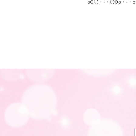
оО〇・-・〇Оо・-・