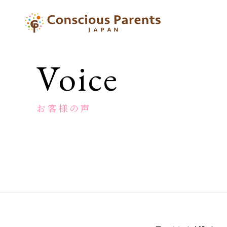
一
般
社
団
Voice
法
人
コ
ン
お客様の声
シ
ャ
ス
ペ
ア
レ
ン
ツ
ジ
ャ
パ