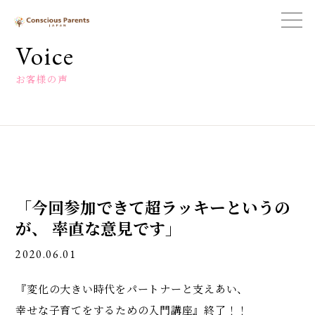
一
般
Voice
社
団
お客様の声
法
人
コ
ン
シ
ャ
ス
ペ
「今回参加できて超ラッキーというの
ア
レ
が、 率直な意見です」
ン
ツ
2020.06.01
ジ
ャ
『変化の大きい時代をパートナーと支えあい、
パ
ン
幸せな子育てをするための入門講座』終了！！