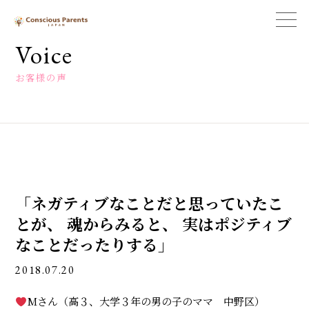
一
般
Voice
社
団
お客様の声
法
人
コ
ン
シ
ャ
ス
ペ
「ネガティブなことだと思っていたこ
ア
レ
とが、 魂からみると、 実はポジティブ
ン
なことだったりする」
ツ
ジ
2018.07.20
ャ
パ
Mさん（高３、大学３年の男の子のママ 中野区）
ン