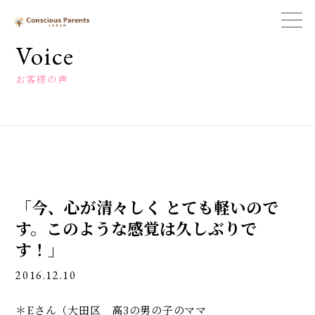
一
般
Voice
社
団
お客様の声
法
人
コ
ン
シ
ャ
ス
ペ
「今、心が清々しく とても軽いので
ア
レ
す。このような感覚は久しぶりで
ン
す！」
ツ
ジ
2016.12.10
ャ
パ
ン
＊Eさん（大田区 高3の男の子のママ