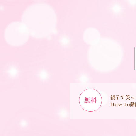
親子で笑っ
無料
How t