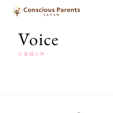
一
般
社
団
Voice
法
人
コ
ン
お客様の声
シ
ャ
ス
ペ
ア
レ
ン
ツ
ジ
ャ
パ